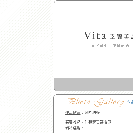
作品欣賞
佩吟結婚
宴客地點：仁和齋喜宴會館
婚禮攝影：