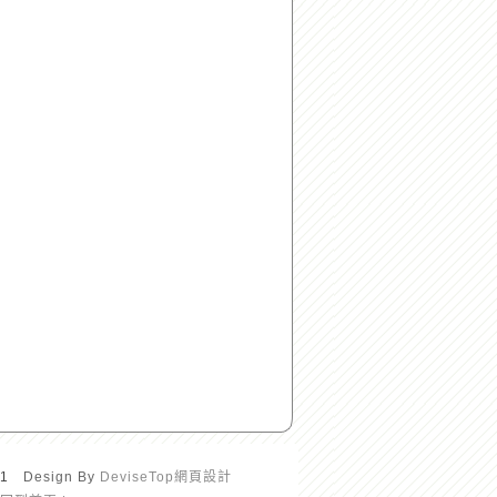
01
Design By
DeviseTop網頁設計