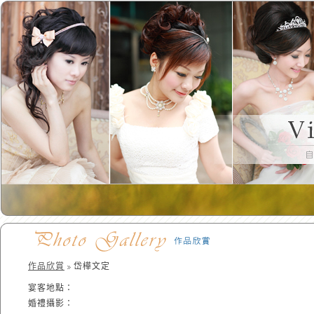
作品欣賞
岱樺文定
宴客地點：
婚禮攝影：