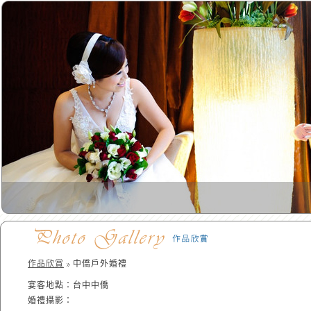
作品欣賞
中僑戶外婚禮
宴客地點：台中中僑
婚禮攝影：