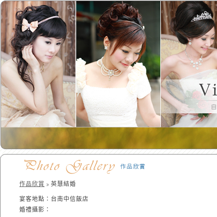
作品欣賞
英慧結婚
宴客地點：台南中信飯店
婚禮攝影：