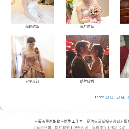
佩玲結婚
佩吟結婚
宜平文訂
懿萱結婚
[
1
] [
2
] [
3
] [
4
] [
幸福美學新娘秘書造型工作室
提供專業新娘秘書到府服
|
新娘秘書
|
關於我們
|
服務內容
|
服務流程
|
作品欣賞
|